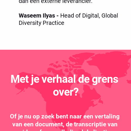
dan een externe leverancier.” 

Waseem Ilyas - 
Head of Digital, Global 
Diversity Practice 
Met je verhaal de grens 
over?
Of je nu op zoek bent naar een vertaling 
van een document, de transcriptie van 